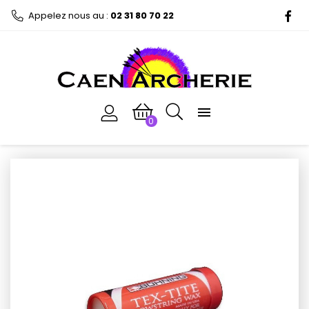
Appelez nous au :
02 31 80 70 22
F

0